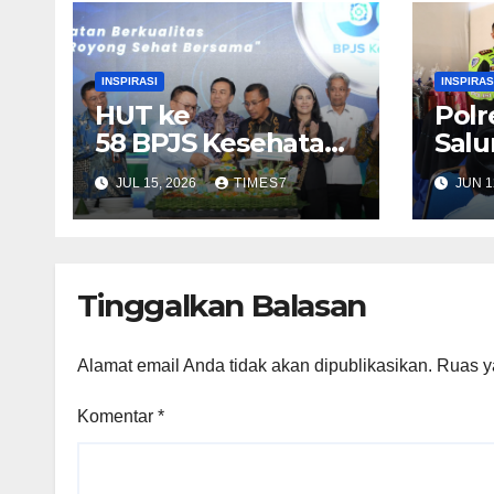
INSPIRASI
INSPIRAS
HUT ke
Pol
58 BPJS Kesehatan:
Salu
Menjaga Harapan
Per
JUL 15, 2026
TIMES7
JUN 1
Melalui Gotong Roy
Seko
ong untuk Sehat Be
Pela
rsama
Tinggalkan Balasan
Alamat email Anda tidak akan dipublikasikan.
Ruas y
Komentar
*