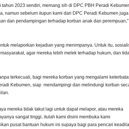
di tahun 2023 sendiri, memang sih di DPC PBH Peradi Kebume
nya, namun sebelum itupun kami dari DPC Peradi Kebumen juga
ngan dan pendampingan terhadap korban anak dan perempuan,”
 untuk melaporkan kejadian yang menimpanya. Untuk itu, sosiali
asyarakat, agar mereka lebih melek terhadap hukum, dan tid
tanpa terkecuali, bagi mereka korban yang mengalami keterbat
eradi Kebumen, siap mendampingi dan melindungi korban sec
ilan.
paya mereka tidak takut lagi untuk dapat melapor, atau mereka
ayanya sangat tinggi, itulah kami disini membuka kami
ikan pusat bantuan hukum ini supaya bagi para pencari keadil