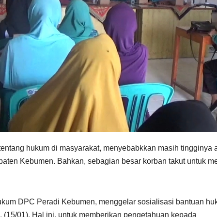
tentang hukum di masyarakat, menyebabkkan masih tingginya 
aten Kebumen. Bahkan, sebagian besar korban takut untuk m
 Hukum DPC Peradi Kebumen, menggelar sosialisasi bantuan h
 (15/01). Hal ini, untuk memberikan pengetahuan kepada