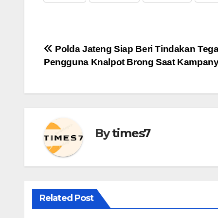
Navigasi
Polda Jateng Siap Beri Tindakan Teg
Pengguna Knalpot Brong Saat Kampan
pos
By
times7
Related Post