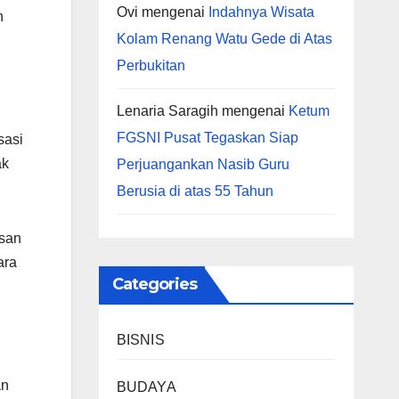
Ovi
mengenai
Indahnya Wisata
n
Kolam Renang Watu Gede di Atas
Perbukitan
Lenaria Saragih
mengenai
Ketum
FGSNI Pusat Tegaskan Siap
sasi
ak
Perjuangankan Nasib Guru
Berusia di atas 55 Tahun
asan
ara
Categories
BISNIS
an
BUDAYA