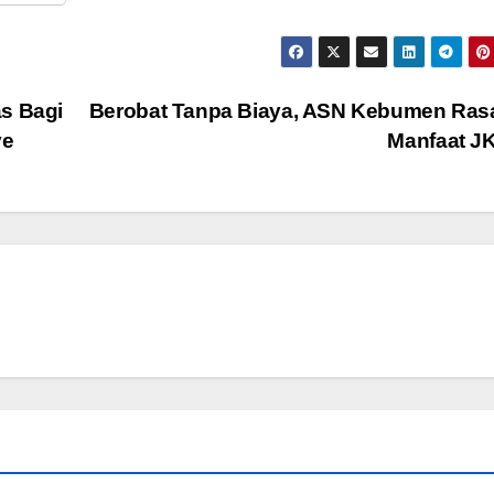
as Bagi
Berobat Tanpa Biaya, ASN Kebumen Ras
ye
Manfaat J