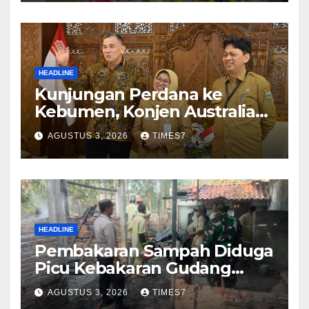
HEADLINE
Kunjungan Perdana ke
Kebumen, Konjen Australia
Jajaki Kerja Sama Pariwisata
AGUSTUS 3, 2026
TIMES7
hingga Pendidikan
HEADLINE
Pembakaran Sampah Diduga
Picu Kebakaran Gudang
Furniture di Kebumen
AGUSTUS 3, 2026
TIMES7