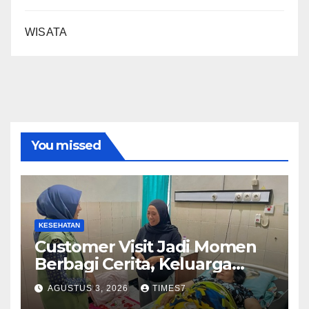
WISATA
You missed
KESEHATAN
Customer Visit Jadi Momen
Berbagi Cerita, Keluarga
Nurhayati Rasakan Manfaat
AGUSTUS 3, 2026
TIMES7
NyataProgram JKN