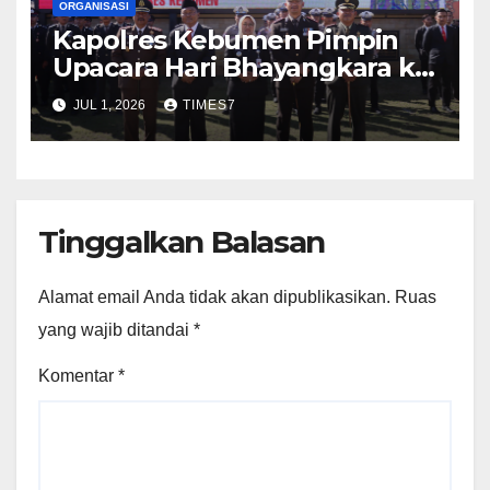
ORGANISASI
Kapolres Kebumen Pimpin
Upacara Hari Bhayangkara ke-
80, Tekankan Pengabdian
JUL 1, 2026
TIMES7
Polri untuk Masyarakat
Tinggalkan Balasan
Alamat email Anda tidak akan dipublikasikan.
Ruas
yang wajib ditandai
*
Komentar
*