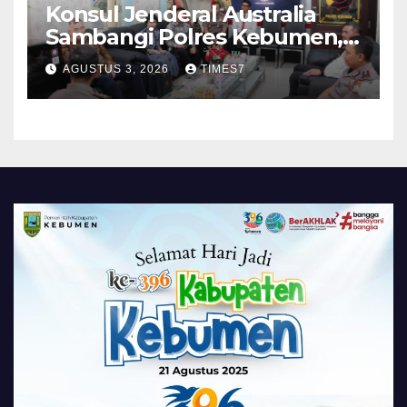
Konsul Jenderal Australia
Sambangi Polres Kebumen,
Pererat Silaturahmi
AGUSTUS 3, 2026
TIMES7