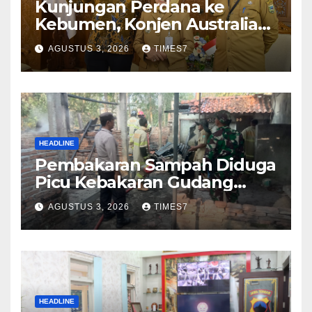
Kunjungan Perdana ke
Kebumen, Konjen Australia
Jajaki Kerja Sama Pariwisata
AGUSTUS 3, 2026
TIMES7
hingga Pendidikan
HEADLINE
Pembakaran Sampah Diduga
Picu Kebakaran Gudang
Furniture di Kebumen
AGUSTUS 3, 2026
TIMES7
HEADLINE