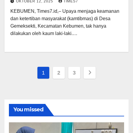
OKTOBER 12, 2025
TIMES7
KEBUMEN, Times7.id,– Upaya menjaga keamanan
dan ketertiban masyarakat (kamtibmas) di Desa
Gemeksekti, Kecamatan Kebumen, tak hanya
dilakukan oleh kaum laki-laki.…
Paginasi
1
2
3
pos
You missed