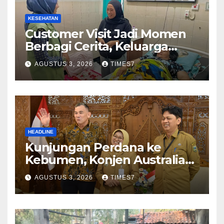
KESEHATAN
Customer Visit Jadi Momen
Berbagi Cerita, Keluarga
Nurhayati Rasakan Manfaat
AGUSTUS 3, 2026
TIMES7
NyataProgram JKN
HEADLINE
Kunjungan Perdana ke
Kebumen, Konjen Australia
Jajaki Kerja Sama Pariwisata
AGUSTUS 3, 2026
TIMES7
hingga Pendidikan