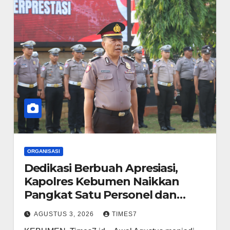
ORGANISASI
Dedikasi Berbuah Apresiasi,
Kapolres Kebumen Naikkan
Pangkat Satu Personel dan
Ganjar Tiga Anggota Berprestasi
AGUSTUS 3, 2026
TIMES7