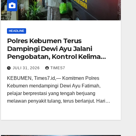
HEADLINE
Polres Kebumen Terus
Dampingi Dewi Ayu Jalani
Pengobatan, Kontrol Kelima
Berjalan Lancar
JULI 31, 2026
TIMES7
KEBUMEN, Times7.id,— Komitmen Polres
Kebumen mendampingi Dewi Ayu Fatimah,
pelajar berprestasi yang tengah berjuang
melawan penyakit tulang, terus berlanjut. Hari…