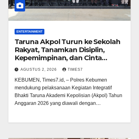
ENTERTAINMENT
Taruna Akpol Turun ke Sekolah
Rakyat, Tanamkan Disiplin,
Kepemimpinan, dan Cinta
Tanah Air di Kebumen
AGUSTUS 2, 2026
TIMES7
KEBUMEN, Times7.id, – Polres Kebumen
mendukung pelaksanaan Kegiatan Integratif
Bhakti Taruna Akademi Kepolisian (Akpol) Tahun
Anggaran 2026 yang diawali dengan…