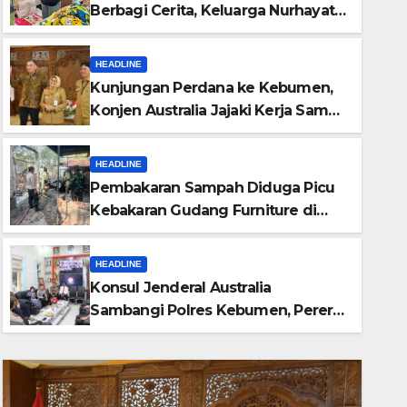
Berbagi Cerita, Keluarga Nurhayati
Rasakan Manfaat NyataProgram
JKN
HEADLINE
Kunjungan Perdana ke Kebumen,
Konjen Australia Jajaki Kerja Sama
Pariwisata hingga Pendidikan
HEADLINE
Pembakaran Sampah Diduga Picu
Kebakaran Gudang Furniture di
res Kebumen
Kebumen
 Ganjar Tiga
HEADLINE
Konsul Jenderal Australia
Sambangi Polres Kebumen, Pererat
Silaturahmi