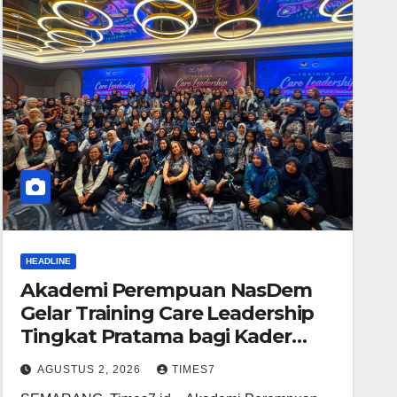
HEADLINE
Akademi Perempuan NasDem
Gelar Training Care Leadership
Tingkat Pratama bagi Kader
Perempuan se-DPW Jawa
AGUSTUS 2, 2026
TIMES7
Tengah