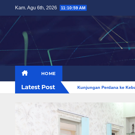
Skip
Kam. Agu 6th, 2026
11:11:01 AM
to
content
HOME
Latest Post
rogram JKN
Kunjungan Perdana ke Kebumen, Konjen Australi