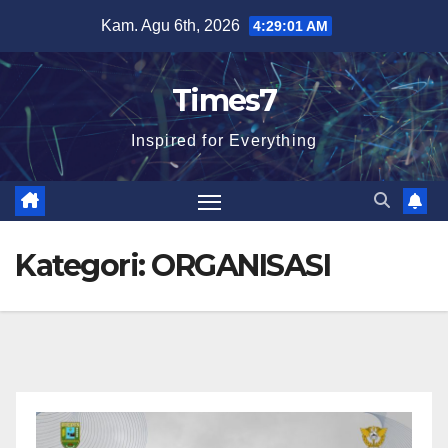
Skip
Kam. Agu 6th, 2026
4:29:02 AM
to
content
Times7
Inspired for Everything
Kategori:
ORGANISASI