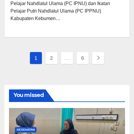
Pelajar Nahdlatul Ulama (PC IPNU) dan Ikatan
Pelajar Putri Nahdlatul Ulama (PC IPPNU)
Kabupaten Kebumen…
Paginasi
1
2
…
6
pos
You missed
KESEHATAN