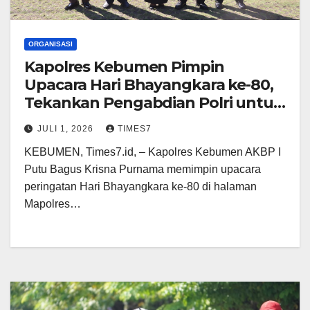
ORGANISASI
Kapolres Kebumen Pimpin
Upacara Hari Bhayangkara ke-80,
Tekankan Pengabdian Polri untuk
Masyarakat
JULI 1, 2026
TIMES7
KEBUMEN, Times7.id, – Kapolres Kebumen AKBP I
Putu Bagus Krisna Purnama memimpin upacara
peringatan Hari Bhayangkara ke-80 di halaman
Mapolres…