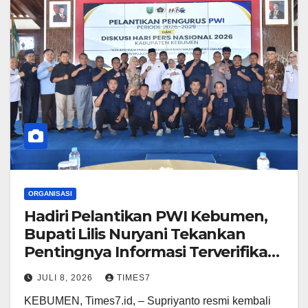
ORGANISASI
Hadiri Pelantikan PWI Kebumen,
Bupati Lilis Nuryani Tekankan
Pentingnya Informasi Terverifikasi
bagi Publik
JULI 8, 2026
TIMES7
KEBUMEN, Times7.id, – Supriyanto resmi kembali