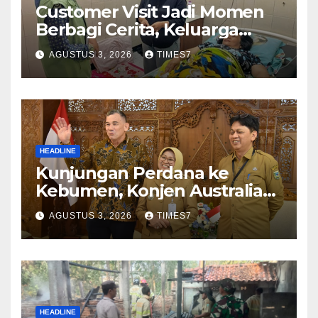
Customer Visit Jadi Momen
Berbagi Cerita, Keluarga
Nurhayati Rasakan Manfaat
AGUSTUS 3, 2026
TIMES7
NyataProgram JKN
HEADLINE
Kunjungan Perdana ke
Kebumen, Konjen Australia
Jajaki Kerja Sama Pariwisata
AGUSTUS 3, 2026
TIMES7
hingga Pendidikan
HEADLINE