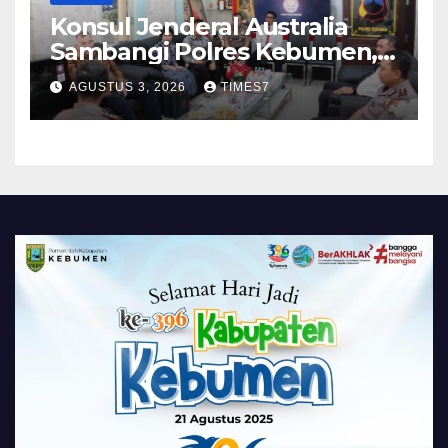
Konsul Jenderal Australia
Sambangi Polres Kebumen,
Pererat Silaturahmi
AGUSTUS 3, 2026
TIMES7