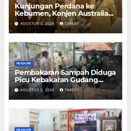
Kunjungan Perdana ke
Kebumen, Konjen Australia
Jajaki Kerja Sama Pariwisata
AGUSTUS 3, 2026
TIMES7
hingga Pendidikan
HEADLINE
Pembakaran Sampah Diduga
Picu Kebakaran Gudang
Furniture di Kebumen
AGUSTUS 3, 2026
TIMES7
HEADLINE