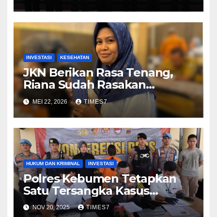
Tracer TB Paru, Perkuat
Deteksi Dini di Desa
INVESTASI
KESEHATAN
JKN Berikan Rasa Tenang,
Riana Sudah Rasakan
Manfaatnya Saat Persalinan
MEI 22, 2026
TIMES7
HUKUM DAN KRIMINAL
INVESTASI
Polres Kebumen Tetapkan
Satu Tersangka Kasus
Investasi Bodong NWS
NOV 20, 2025
TIMES7