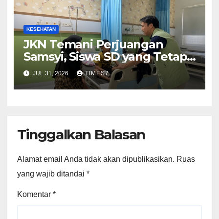
KESEHATAN
JKN Temani Perjuangan
Samsyi, Siswa SD yang Tetap
Semangat Raih Mimpi
JUL 31, 2026
TIMES7
Tinggalkan Balasan
Alamat email Anda tidak akan dipublikasikan.
Ruas
yang wajib ditandai
*
Komentar
*