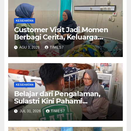
KESEHATAN
Customer Visit Jadi Momen
Berbagi Cerita, Keluarga
Nurhayati Rasakan Manfaat
AGU 3, 2026
TIMES7
NyataProgram JKN
KESEHATAN
Belajar dari Pengalaman,
Sulastri Kini Pahami
Pentingnya Menjaga
JUL 31, 2026
TIMES7
Kepesertaan JKNTetap Aktif