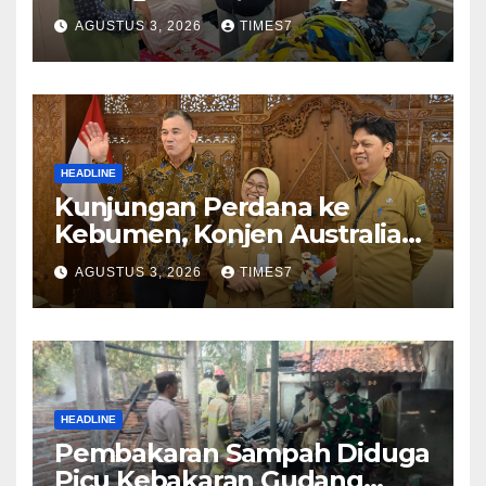
Nurhayati Rasakan Manfaat
AGUSTUS 3, 2026
TIMES7
NyataProgram JKN
HEADLINE
Kunjungan Perdana ke
Kebumen, Konjen Australia
Jajaki Kerja Sama Pariwisata
AGUSTUS 3, 2026
TIMES7
hingga Pendidikan
HEADLINE
Pembakaran Sampah Diduga
Picu Kebakaran Gudang