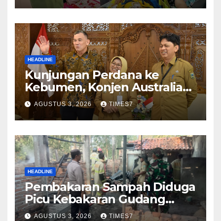
HEADLINE
Kunjungan Perdana ke
Kebumen, Konjen Australia
Jajaki Kerja Sama Pariwisata
AGUSTUS 3, 2026
TIMES7
hingga Pendidikan
HEADLINE
Pembakaran Sampah Diduga
Picu Kebakaran Gudang
Furniture di Kebumen
AGUSTUS 3, 2026
TIMES7