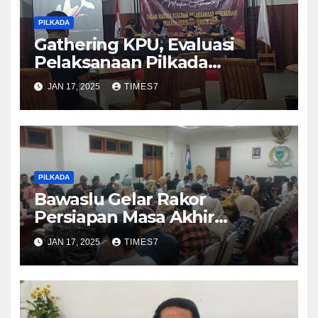
PILKADA
Gathering KPU, Evaluasi
Pelaksanaan Pilkada
Serentak 2024 Bareng Media
JAN 17, 2025
TIMES7
PILKADA
Bawaslu Gelar Rakor
Persiapan Masa Akhir
Jabatan Panwascam
JAN 17, 2025
TIMES7