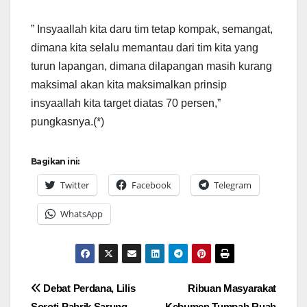
” Insyaallah kita daru tim tetap kompak, semangat,
dimana kita selalu memantau dari tim kita yang
turun lapangan, dimana dilapangan masih kurang
maksimal akan kita maksimalkan prinsip
insyaallah kita target diatas 70 persen,”
pungkasnya.(*)
Bagikan ini:
Twitter
Facebook
Telegram
WhatsApp
Navigasi
Debat Perdana, Lilis
Ribuan Masyarakat
Soroti Pabrik Sarung
Kebumen Tumpah Ruah