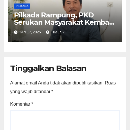
PILKADA
Pilkada Rampung, PKD
Serukan Masyarakat Kembali
Bersatu Untuk Memajukan
JAN 17, 2025
TIMES7
Kebumen
Tinggalkan Balasan
Alamat email Anda tidak akan dipublikasikan.
Ruas
yang wajib ditandai
*
Komentar
*