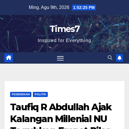
Skip
Ming. Agu 9th, 2026
1:52:26 PM
to
content
Times7
Inspired for Everything
PENDIDIKAN
POLITIK
Taufiq R Abdullah Ajak
Kalangan Millenial NU