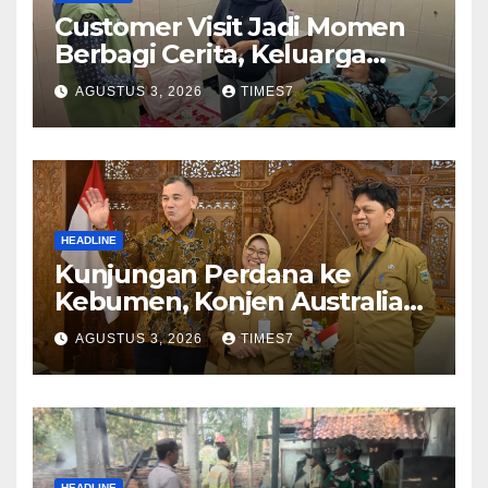
Customer Visit Jadi Momen
Berbagi Cerita, Keluarga
Nurhayati Rasakan Manfaat
AGUSTUS 3, 2026
TIMES7
NyataProgram JKN
HEADLINE
Kunjungan Perdana ke
Kebumen, Konjen Australia
Jajaki Kerja Sama Pariwisata
AGUSTUS 3, 2026
TIMES7
hingga Pendidikan
HEADLINE