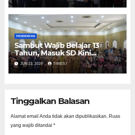
LPKS X-Japan
PENDIDIKAN
Sambut Wajib Belajar 13
Tahun, Masuk SD Kini
Diarahkan Lewat Jenjang TK
JUN 23, 2026
TIMES7
Terlebih Dahulu
Tinggalkan Balasan
Alamat email Anda tidak akan dipublikasikan.
Ruas
yang wajib ditandai
*