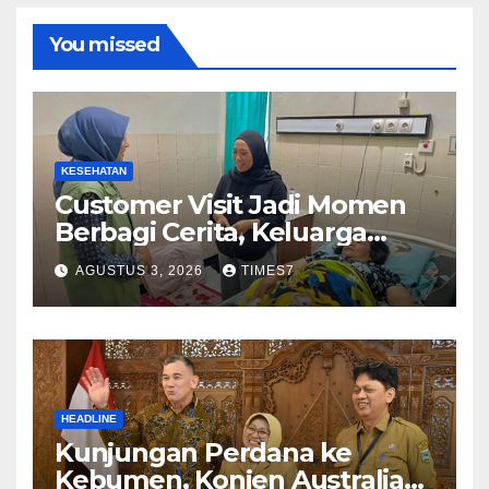
You missed
KESEHATAN
Customer Visit Jadi Momen
Berbagi Cerita, Keluarga
Nurhayati Rasakan Manfaat
AGUSTUS 3, 2026
TIMES7
NyataProgram JKN
HEADLINE
Kunjungan Perdana ke
Kebumen, Konjen Australia