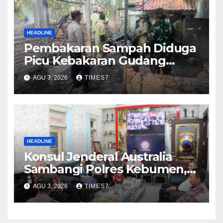
HEADLINE
Pembakaran Sampah Diduga
Picu Kebakaran Gudang
Furniture di Kebumen
AGU 3, 2026
TIMES7
HEADLINE
Konsul Jenderal Australia
Sambangi Polres Kebumen,
Pererat Silaturahmi
AGU 3, 2026
TIMES7