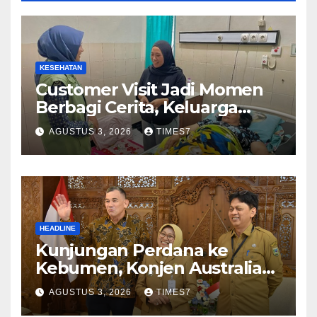
KESEHATAN
Customer Visit Jadi Momen
Berbagi Cerita, Keluarga
Nurhayati Rasakan Manfaat
AGUSTUS 3, 2026
TIMES7
NyataProgram JKN
HEADLINE
Kunjungan Perdana ke
Kebumen, Konjen Australia
Jajaki Kerja Sama Pariwisata
AGUSTUS 3, 2026
TIMES7
hingga Pendidikan