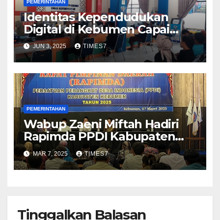
PEMERINTAHAN
Identitas Kependudukan
Digital di Kebumen Capai
137.000, Masuk Lima Besar di
JUN 3, 2025
TIMES7
Jateng
PEMERINTAHAN
Wabup Zaeni Miftah Hadiri
Rapimda PPDI Kabupaten
Kebumen
MAR 7, 2025
TIMES7
Tinggalkan Balasan