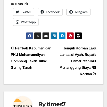
Bagikan ini:
Twitter
Facebook
Telegram
WhatsApp
Navigasi
Pemkab Kebumen dan
Jenguk Korban Laka
PKU Muhamamdiyah
Lantas di Ayah, Bupati:
pos
Gombong Teken Tukar
Pemerintah Ikut
Guling Tanah
Menanggung Biaya RS
Korban
By
times7