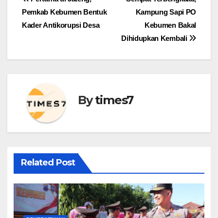
Navigasi
Pemkab Kebumen Bentuk
Kampung Sapi PO
pos
Kader Antikorupsi Desa
Kebumen Bakal
Dihidupkan Kembali
By
times7
Related Post