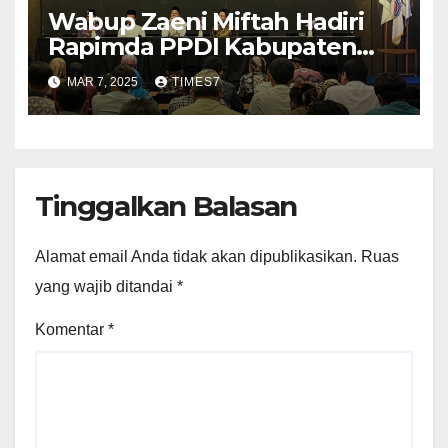
Wabup Zaeni Miftah Hadiri
Rapimda PPDI Kabupaten
Kebumen
MAR 7, 2025
TIMES7
Tinggalkan Balasan
Alamat email Anda tidak akan dipublikasikan.
Ruas
yang wajib ditandai
*
Komentar
*