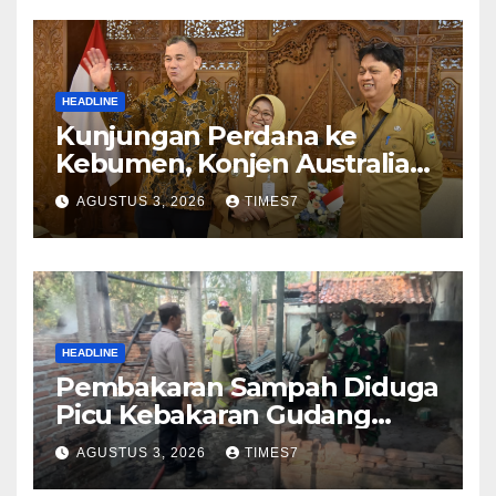
HEADLINE
Kunjungan Perdana ke
Kebumen, Konjen Australia
Jajaki Kerja Sama Pariwisata
AGUSTUS 3, 2026
TIMES7
hingga Pendidikan
HEADLINE
Pembakaran Sampah Diduga
Picu Kebakaran Gudang
Furniture di Kebumen
AGUSTUS 3, 2026
TIMES7