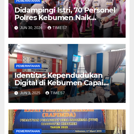
PEMERINTAHAN
Didampingi Istri, 70 Personel
Polres Kebumen Naik
Pangkat
JUN 30, 2026
TIMES7
PEMERINTAHAN
Identitas Kependudukan
Digital di Kebumen Capai
137.000, Masuk Lima Besar di
JUN 3, 2025
TIMES7
Jateng
PEMERINTAHAN