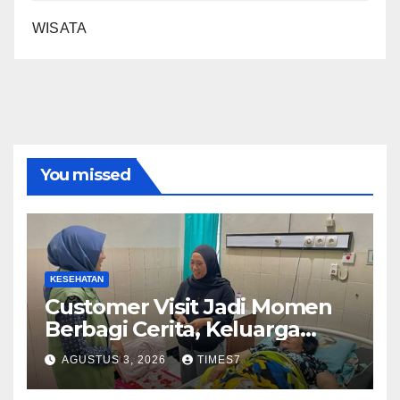
WISATA
You missed
KESEHATAN
Customer Visit Jadi Momen
Berbagi Cerita, Keluarga
Nurhayati Rasakan Manfaat
AGUSTUS 3, 2026
TIMES7
NyataProgram JKN