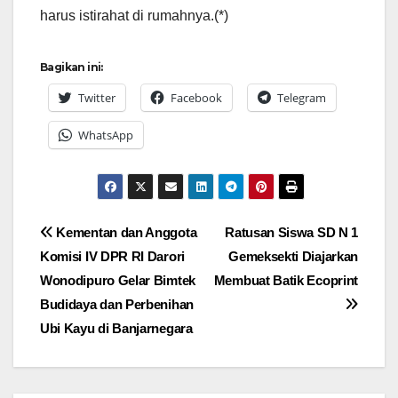
harus istirahat di rumahnya.(*)
Bagikan ini:
Twitter
Facebook
Telegram
WhatsApp
Navigasi
Kementan dan Anggota
Ratusan Siswa SD N 1
Komisi IV DPR RI Darori
Gemeksekti Diajarkan
pos
Wonodipuro Gelar Bimtek
Membuat Batik Ecoprint
Budidaya dan Perbenihan
Ubi Kayu di Banjarnegara