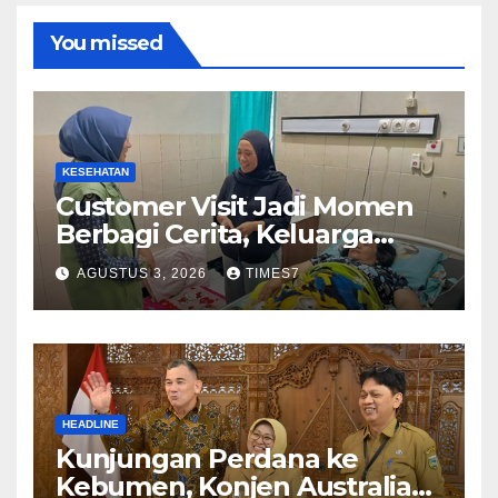
You missed
KESEHATAN
Customer Visit Jadi Momen
Berbagi Cerita, Keluarga
Nurhayati Rasakan Manfaat
AGUSTUS 3, 2026
TIMES7
NyataProgram JKN
HEADLINE
Kunjungan Perdana ke
Kebumen, Konjen Australia