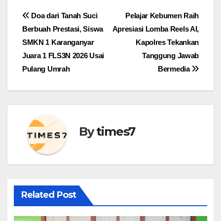
Navigasi
Doa dari Tanah Suci
Pelajar Kebumen Raih
Berbuah Prestasi, Siswa
Apresiasi Lomba Reels AI,
pos
SMKN 1 Karanganyar
Kapolres Tekankan
Juara 1 FLS3N 2026 Usai
Tanggung Jawab
Pulang Umrah
Bermedia
By
times7
Related Post