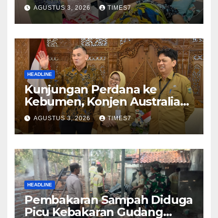
Nurhayati Rasakan Manfaat
AGUSTUS 3, 2026
TIMES7
NyataProgram JKN
HEADLINE
Kunjungan Perdana ke
Kebumen, Konjen Australia
Jajaki Kerja Sama Pariwisata
AGUSTUS 3, 2026
TIMES7
hingga Pendidikan
HEADLINE
Pembakaran Sampah Diduga
Picu Kebakaran Gudang