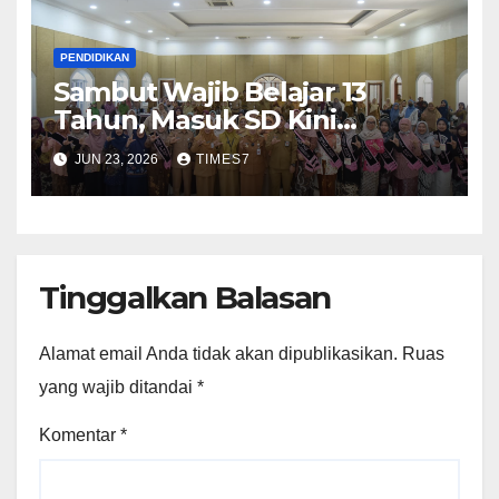
PENDIDIKAN
Sambut Wajib Belajar 13
Tahun, Masuk SD Kini
Diarahkan Lewat Jenjang TK
JUN 23, 2026
TIMES7
Terlebih Dahulu
Tinggalkan Balasan
Alamat email Anda tidak akan dipublikasikan.
Ruas
yang wajib ditandai
*
Komentar
*