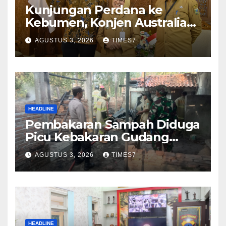
Kunjungan Perdana ke
Kebumen, Konjen Australia
Jajaki Kerja Sama Pariwisata
AGUSTUS 3, 2026
TIMES7
hingga Pendidikan
HEADLINE
Pembakaran Sampah Diduga
Picu Kebakaran Gudang
Furniture di Kebumen
AGUSTUS 3, 2026
TIMES7
HEADLINE