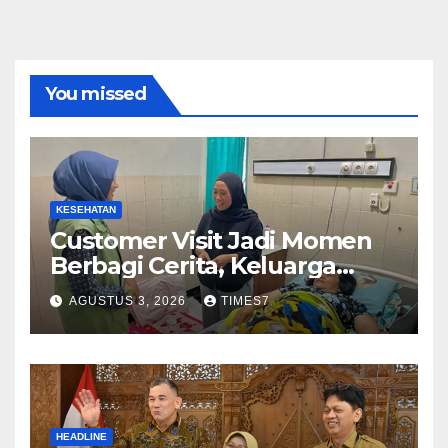
You missed
KESEHATAN
Customer Visit Jadi Momen
Berbagi Cerita, Keluarga
Nurhayati Rasakan Manfaat
AGUSTUS 3, 2026
TIMES7
NyataProgram JKN
HEADLINE