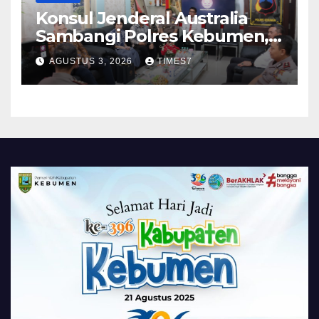
Konsul Jenderal Australia
Sambangi Polres Kebumen,
Pererat Silaturahmi
AGUSTUS 3, 2026
TIMES7