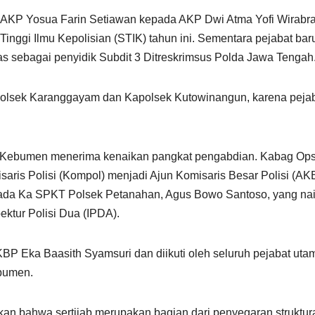
i AKP Yosua Farin Setiawan kepada AKP Dwi Atma Yofi Wirabra
inggi Ilmu Kepolisian (STIK) tahun ini. Sementara pejabat bar
s sebagai penyidik Subdit 3 Ditreskrimsus Polda Jawa Tengah
Kapolsek Karanggayam dan Kapolsek Kutowinangun, karena peja
s Kebumen menerima kenaikan pangkat pengabdian. Kabag Op
saris Polisi (Kompol) menjadi Ajun Komisaris Besar Polisi (AK
pada Ka SPKT Polsek Petanahan, Agus Bowo Santoso, yang na
pektur Polisi Dua (IPDA).
P Eka Baasith Syamsuri dan diikuti oleh seluruh pejabat uta
ebumen.
 bahwa sertijab merupakan bagian dari penyegaran struktur