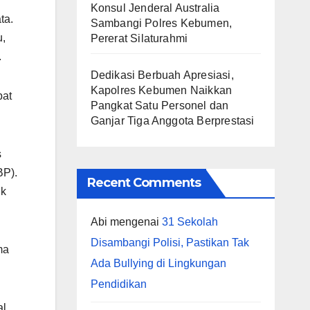
Konsul Jenderal Australia
ta.
Sambangi Polres Kebumen,
u,
Pererat Silaturahmi
.
Dedikasi Berbuah Apresiasi,
Kapolres Kebumen Naikkan
bat
Pangkat Satu Personel dan
Ganjar Tiga Anggota Berprestasi
s
BP).
Recent Comments
ik
Abi
mengenai
31 Sekolah
Disambangi Polisi, Pastikan Tak
ma
Ada Bullying di Lingkungan
Pendidikan
al