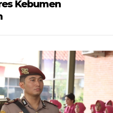
lres Kebumen
n