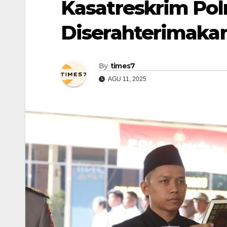
Kasatreskrim Po
Diserahterimaka
By
times7
AGU 11, 2025