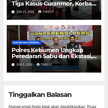
Tiga Kasus Curanmor, Korban
Kembali Tersenyum Setelah
JUN 15, 2026
TIMES7
Motor Ditemukan
HUKUM DAN KRIMINAL
Polres Kebumen Ungkap
Peredaran Sabu dan Ekstasi,
Dua Tersangka Terancam 20
JUN 5, 2026
TIMES7
Tahun Penjara
Tinggalkan Balasan
Alamat email Anda tidak akan dipublikasikan.
Ruas