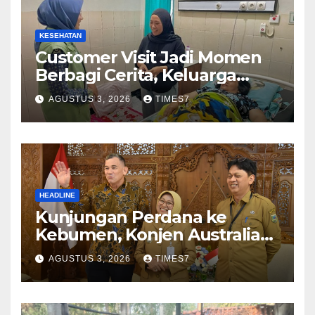
KESEHATAN
Customer Visit Jadi Momen
Berbagi Cerita, Keluarga
Nurhayati Rasakan Manfaat
AGUSTUS 3, 2026
TIMES7
NyataProgram JKN
HEADLINE
Kunjungan Perdana ke
Kebumen, Konjen Australia
Jajaki Kerja Sama Pariwisata
AGUSTUS 3, 2026
TIMES7
hingga Pendidikan