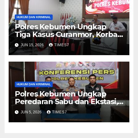
HUKUM DAN KRIMINAL
Polres Kebumen Ungkap
Tiga Kasus Curanmor, Korban
Kembali Tersenyum Setelah
JUN 15, 2026
TIMES7
Motor Ditemukan
HUKUM DAN KRIMINAL
Polres Kebumen Ungkap
Peredaran Sabu dan Ekstasi,
Dua Tersangka Terancam 20
JUN 5, 2026
TIMES7
Tahun Penjara