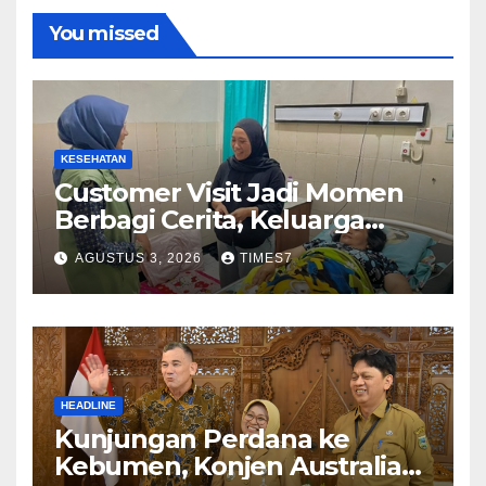
You missed
KESEHATAN
Customer Visit Jadi Momen
Berbagi Cerita, Keluarga
Nurhayati Rasakan Manfaat
AGUSTUS 3, 2026
TIMES7
NyataProgram JKN
HEADLINE
Kunjungan Perdana ke
Kebumen, Konjen Australia