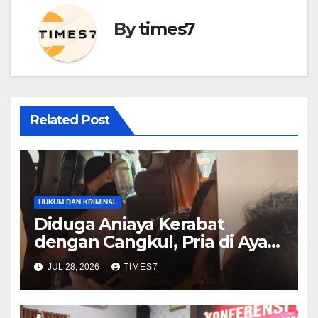
By
times7
Related Post
HUKUM DAN KRIMINAL
Diduga Aniaya Kerabat
dengan Cangkul, Pria di Ayah
Diamankan Polres Kebumen
JUL 28, 2026
TIMES7