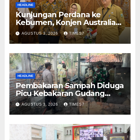
HEADLINE
Kunjungan Perdana ke
Kebumen, Konjen Australia
Jajaki Kerja Sama Pariwisata
AGUSTUS 3, 2026
TIMES7
hingga Pendidikan
HEADLINE
Pembakaran Sampah Diduga
Picu Kebakaran Gudang
Furniture di Kebumen
AGUSTUS 3, 2026
TIMES7