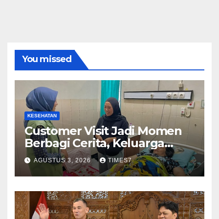
You missed
KESEHATAN
Customer Visit Jadi Momen
Berbagi Cerita, Keluarga
Nurhayati Rasakan Manfaat
AGUSTUS 3, 2026
TIMES7
NyataProgram JKN