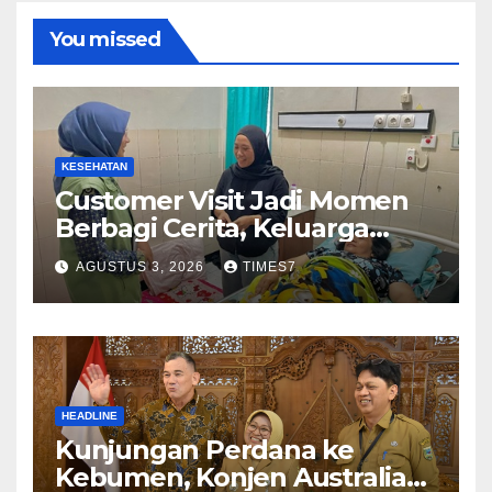
You missed
KESEHATAN
Customer Visit Jadi Momen
Berbagi Cerita, Keluarga
Nurhayati Rasakan Manfaat
AGUSTUS 3, 2026
TIMES7
NyataProgram JKN
HEADLINE
Kunjungan Perdana ke
Kebumen, Konjen Australia