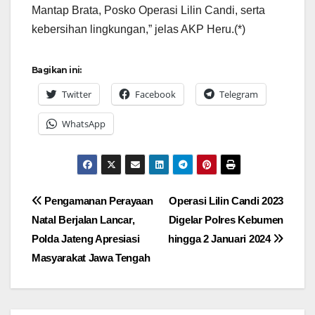
Mantap Brata, Posko Operasi Lilin Candi, serta
kebersihan lingkungan,” jelas AKP Heru.(*)
Bagikan ini:
Twitter
Facebook
Telegram
WhatsApp
Navigasi
Pengamanan Perayaan
Operasi Lilin Candi 2023
Natal Berjalan Lancar,
Digelar Polres Kebumen
pos
Polda Jateng Apresiasi
hingga 2 Januari 2024
Masyarakat Jawa Tengah