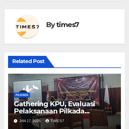
By
times7
Related Post
PILKADA
Gathering KPU, Evaluasi
Pelaksanaan Pilkada
Serentak 2024 Bareng Media
JAN 17, 2025
TIMES7