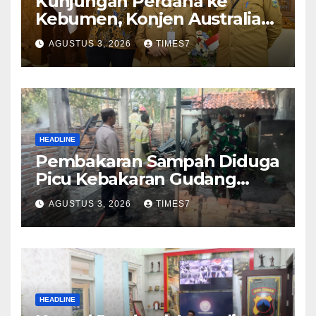
Kunjungan Perdana ke
Kebumen, Konjen Australia
Jajaki Kerja Sama Pariwisata
AGUSTUS 3, 2026
TIMES7
hingga Pendidikan
HEADLINE
Pembakaran Sampah Diduga
Picu Kebakaran Gudang
Furniture di Kebumen
AGUSTUS 3, 2026
TIMES7
HEADLINE