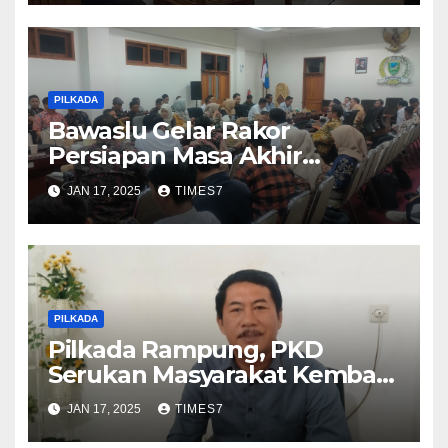
PILKADA
Bawaslu Gelar Rakor
Persiapan Masa Akhir
Jabatan Panwascam
JAN 17, 2025
TIMES7
PILKADA
Pilkada Rampung, PKD
Serukan Masyarakat Kembali
Bersatu Untuk Memajukan
JAN 17, 2025
TIMES7
Kebumen