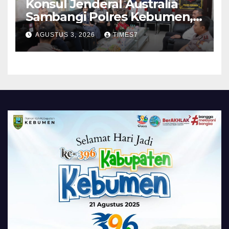
Konsul Jenderal Australia
Sambangi Polres Kebumen,
Pererat Silaturahmi
AGUSTUS 3, 2026
TIMES7