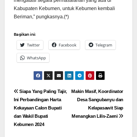
mengatasi segala permasalahan yang ada di
Kabupaten Kebumen, untuk Kebumen kembali
Beriman,” pungkasnya.(*)
Bagikan ini:
Twitter
Facebook
Telegram
WhatsApp
Navigasi
Siapa Yang Paling Tajir,
Makin Masif, Koordinator
Ini Perbandingan Harta
Desa Sangubanyu dan
pos
Kekayaan Calon Bupati
Kelapasawit Siap
dan Wakil Bupati
Menangkan Lilis-Zaeni
Kebumen 2024