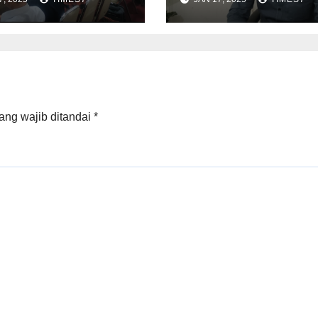
wascam
Bersatu Untuk
Memajukan
Kebumen
ang wajib ditandai
*