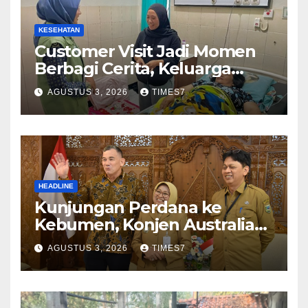
KESEHATAN
Customer Visit Jadi Momen
Berbagi Cerita, Keluarga
Nurhayati Rasakan Manfaat
AGUSTUS 3, 2026
TIMES7
NyataProgram JKN
HEADLINE
Kunjungan Perdana ke
Kebumen, Konjen Australia
Jajaki Kerja Sama Pariwisata
AGUSTUS 3, 2026
TIMES7
hingga Pendidikan