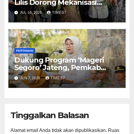
Lilis Dorong Mekanisasi
Pertanian untuk
JUL 16, 2026
TIMES7
Kesejahteraan Petani
PERTANIAN
Dukung Program ‘Mageri
Segoro’ Jateng, Pemkab
Kebumen Gencarkan
JUN 7, 2026
TIMES7
Penghijauan Pantai
Tinggalkan Balasan
Alamat email Anda tidak akan dipublikasikan.
Ruas