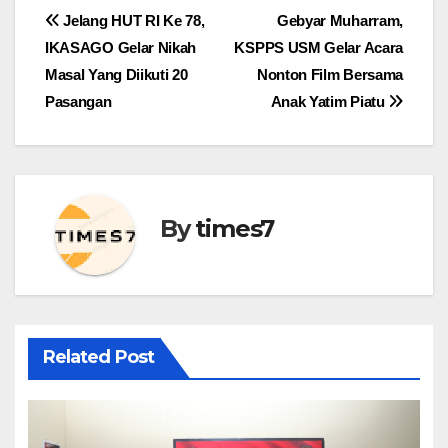
Navigasi
Jelang HUT RI Ke 78,
Gebyar Muharram,
IKASAGO Gelar Nikah
KSPPS USM Gelar Acara
pos
Masal Yang Diikuti 20
Nonton Film Bersama
Pasangan
Anak Yatim Piatu
By
times7
Related Post