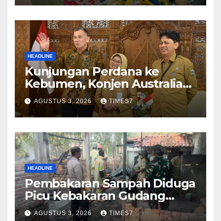
HEADLINE
Kunjungan Perdana ke
Kebumen, Konjen Australia
Jajaki Kerja Sama Pariwisata
AGUSTUS 3, 2026
TIMES7
hingga Pendidikan
HEADLINE
Pembakaran Sampah Diduga
Picu Kebakaran Gudang
Furniture di Kebumen
AGUSTUS 3, 2026
TIMES7