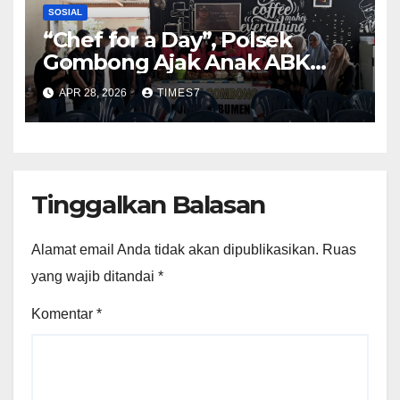
SOSIAL
“Chef for a Day”, Polsek
Gombong Ajak Anak ABK
Masak dan Makan Bersama
APR 28, 2026
TIMES7
Tinggalkan Balasan
Alamat email Anda tidak akan dipublikasikan.
Ruas
yang wajib ditandai
*
Komentar
*