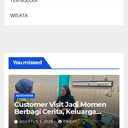
TEKNOLOGI
WISATA
You missed
KESEHATAN
Customer Visit Jadi Momen
Berbagi Cerita, Keluarga
Nurhayati Rasakan Manfaat
AGUSTUS 3, 2026
TIMES7
NyataProgram JKN