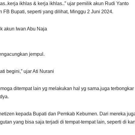
as..kerja ikhlas & kerja ikhlas..” ujar pemilik akun Rudi Yanto
FB Bupati, seperti yang dilihat, Minggu 2 Juni 2024.
lik akun Iwan Abu Naja
mengacungkan jempul.
i begini,” ujar Ati Nurani
emoga ditempat lain yg melakukan hal yg sama.juga terbongkar 
ndya.
netizen kepada Bupati dan Pemkab Kebumen. Dari mereka jug
n yang bisa saja terjadi di tempat-tempat lain, seperti di kan