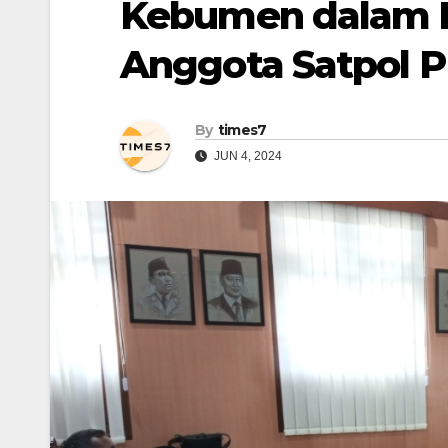
Kebumen dalam K
Anggota Satpol 
By
times7
JUN 4, 2024