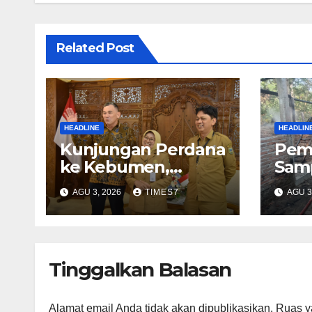
Related Post
HEADLINE
HEADLIN
Kunjungan Perdana
Pem
ke Kebumen,
Sam
Konjen Australia
Picu
AGU 3, 2026
TIMES7
AGU 3
Jajaki Kerja Sama
Guda
Pariwisata hingga
di 
Pendidikan
Tinggalkan Balasan
Alamat email Anda tidak akan dipublikasikan.
Ruas y