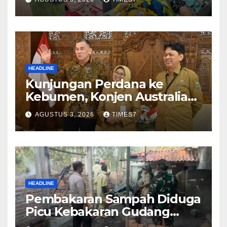
NyataProgram JKN
HEADLINE
Kunjungan Perdana ke
Kebumen, Konjen Australia
Jajaki Kerja Sama Pariwisata
AGUSTUS 3, 2026
TIMES7
hingga Pendidikan
HEADLINE
Pembakaran Sampah Diduga
Picu Kebakaran Gudang
Furniture di Kebumen