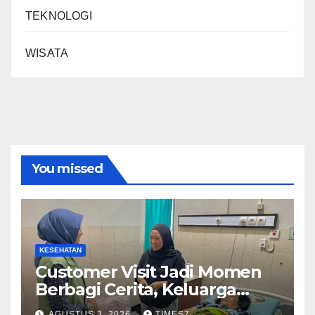
TEKNOLOGI
WISATA
You missed
KESEHATAN
Customer Visit Jadi Momen
Berbagi Cerita, Keluarga
Nurhayati Rasakan Manfaat
AGUSTUS 3, 2026
TIMES7