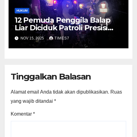
HUKUM
12 Pemuda Penggila Balap
Liar Diciduk Patroli Presisi
Polres Kebumen
NOV 15, 2025
TIMES7
Tinggalkan Balasan
Alamat email Anda tidak akan dipublikasikan.
Ruas
yang wajib ditandai
*
Komentar
*