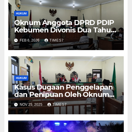
HUKUM
Oknum Anggota DPRD PDIP
Kebumen Divonis Dua Tahun
Penjara
FEB 6, 2026
TIMES7
HUKUM
Kasus Dugaan Penggelapan
dan Penipuan Oleh Oknum
Anggota DPRD Kebumen
NOV 25, 2025
TIMES7
Masuk Persidangan, Aksin
Tidak Ada Yang Kebal Hukum
di Indonesia