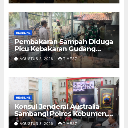
HEADLINE
Pembakaran Sampah Diduga
Picu Kebakaran Gudang
Furniture di Kebumen
AGUSTUS 3, 2026
TIMES7
HEADLINE
Konsul Jenderal Australia
Sambangi Polres Kebumen,
Pererat Silaturahmi
AGUSTUS 3, 2026
TIMES7