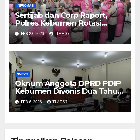
INFROMASI
Sertijab dan Corp Raport,
Polres Kebumen Rotasi
Empat Kapolsek
FEB 28, 2026
TIMES7
HUKUM
Oknum Anggota DPRD PDIP
Kebumen Divonis Dua Tahun
Penjara
FEB 6, 2026
TIMES7