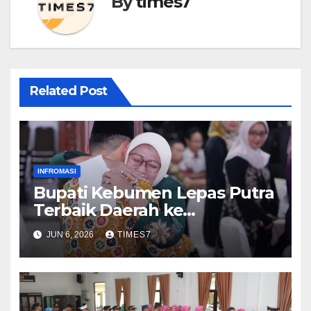
By
times7
Related Post
INFROMASI
Bupati Kebumen Lepas Putra
Terbaik Daerah ke
Kementerian ATR/BPN
JUN 6, 2026
TIMES7