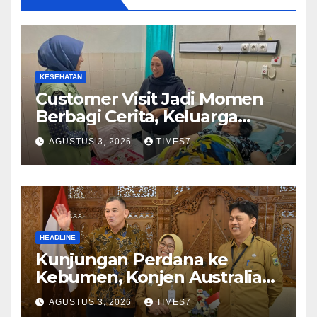
KESEHATAN
Customer Visit Jadi Momen
Berbagi Cerita, Keluarga
Nurhayati Rasakan Manfaat
AGUSTUS 3, 2026
TIMES7
NyataProgram JKN
HEADLINE
Kunjungan Perdana ke
Kebumen, Konjen Australia
Jajaki Kerja Sama Pariwisata
AGUSTUS 3, 2026
TIMES7
hingga Pendidikan