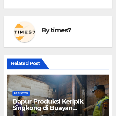
By
times7
Related Post
PERISTIWA
Dapur Produksi Keripik
Singkong di Buayan
Kebakaran, Diduga Dipicu