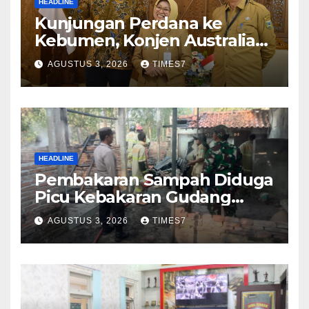
HEADLINE
Kunjungan Perdana ke
Kebumen, Konjen Australia
Jajaki Kerja Sama Pariwisata
AGUSTUS 3, 2026
TIMES7
hingga Pendidikan
HEADLINE
Pembakaran Sampah Diduga
Picu Kebakaran Gudang
Furniture di Kebumen
AGUSTUS 3, 2026
TIMES7