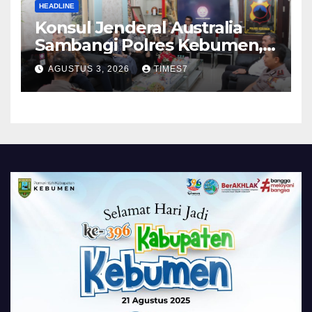
HEADLINE
Konsul Jenderal Australia
Sambangi Polres Kebumen,
Pererat Silaturahmi
AGUSTUS 3, 2026
TIMES7