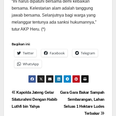
“Ini harus dipatuhi bersama demi kebaikan
bersama. Kelestarian alam adalah tanggung
jawab bersama. Selanjutnya bagi warga yang
melanggar tentunya ada sanksi hukumannya,”
tutur AKP Heru. (*)
Bagikan ini:
Twitter
Facebook
Telegram
WhatsApp
Navigasi
Kapolda Jateng Gelar
Gara Gara Bakar Sampah
Silaturahmi Dengan Habib
Sembarangan, Lahan
pos
Luthfi bin Yahya
Seluas 1 Hektare Ludes
Terbakar