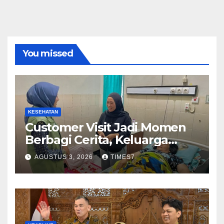
You missed
KESEHATAN
Customer Visit Jadi Momen
Berbagi Cerita, Keluarga
Nurhayati Rasakan Manfaat
AGUSTUS 3, 2026
TIMES7
NyataProgram JKN