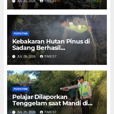
JUL 31, 2026
TIMES7
Bara Api Sisa Tungku
PERISTIWA
Kebakaran Hutan Pinus di
Sadang Berhasil
Dipadamkan, Penyebab
JUL 26, 2026
TIMES7
Masih Diselidiki
PERISTIWA
Pelajar Dilaporkan
Tenggelam saat Mandi di
Sungai Kedungbener
JUL 25, 2026
TIMES7