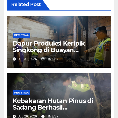
Related Post
PERISTIWA
Dapur Produksi Keripik
Singkong di Buayan
Kebakaran, Diduga Dipicu
JUL 31, 2026
TIMES7
Bara Api Sisa Tungku
PERISTIWA
Kebakaran Hutan Pinus di
Sadang Berhasil
Dipadamkan, Penyebab
JUL 26, 2026
TIMES7