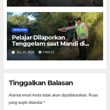
Masih Diselidiki
PERISTIWA
Pelajar Dilaporkan
Tenggelam saat Mandi di
Sungai Kedungbener
JUL 25, 2026
TIMES7
Kebumen
Tinggalkan Balasan
Alamat email Anda tidak akan dipublikasikan.
Ruas
yang wajib ditandai
*