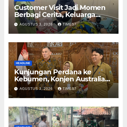
Customer Visit Jadi Momen
Berbagi Cerita, Keluarga
Nurhayati Rasakan Manfaat
AGUSTUS 3, 2026
TIMES7
NyataProgram JKN
HEADLINE
Kunjungan Perdana ke
Kebumen, Konjen Australia
Jajaki Kerja Sama Pariwisata
AGUSTUS 3, 2026
TIMES7
hingga Pendidikan