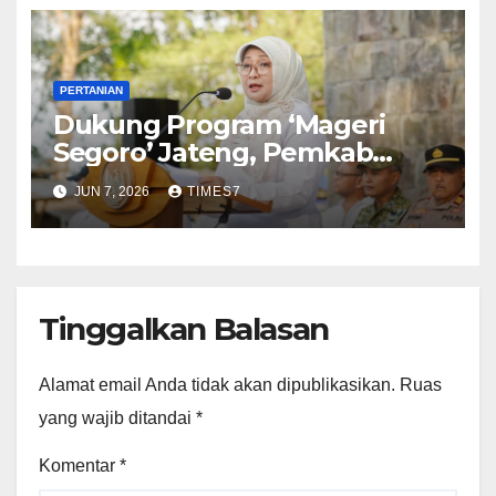
PERTANIAN
Dukung Program ‘Mageri
Segoro’ Jateng, Pemkab
Kebumen Gencarkan
JUN 7, 2026
TIMES7
Penghijauan Pantai
Tinggalkan Balasan
Alamat email Anda tidak akan dipublikasikan.
Ruas
yang wajib ditandai
*
Komentar
*