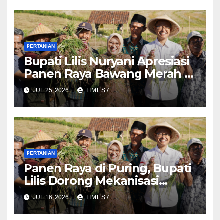
PERTANIAN
Bupati Lilis Nuryani Apresiasi
Panen Raya Bawang Merah di
Desa Tlogowulung: Ubah
JUL 25, 2026
TIMES7
Lahan Pegunungan Jadi
Sentra Pertanian Produktif
PERTANIAN
Panen Raya di Puring, Bupati
Lilis Dorong Mekanisasi
Pertanian untuk
JUL 16, 2026
TIMES7
Kesejahteraan Petani