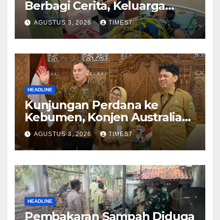
Berbagi Cerita, Keluarga
Nurhayati Rasakan Manfaat
AGUSTUS 3, 2026
TIMES7
NyataProgram JKN
HEADLINE
Kunjungan Perdana ke
Kebumen, Konjen Australia
Jajaki Kerja Sama Pariwisata
AGUSTUS 3, 2026
TIMES7
hingga Pendidikan
HEADLINE
Pembakaran Sampah Diduga