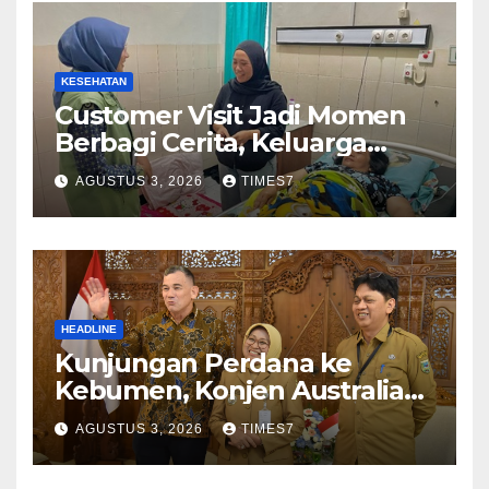
KESEHATAN
Customer Visit Jadi Momen
Berbagi Cerita, Keluarga
Nurhayati Rasakan Manfaat
AGUSTUS 3, 2026
TIMES7
NyataProgram JKN
HEADLINE
Kunjungan Perdana ke
Kebumen, Konjen Australia
Jajaki Kerja Sama Pariwisata
AGUSTUS 3, 2026
TIMES7
hingga Pendidikan