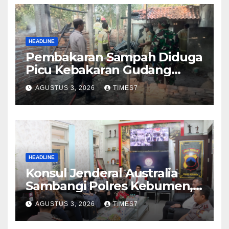
HEADLINE
Pembakaran Sampah Diduga
Picu Kebakaran Gudang
Furniture di Kebumen
AGUSTUS 3, 2026
TIMES7
HEADLINE
Konsul Jenderal Australia
Sambangi Polres Kebumen,
Pererat Silaturahmi
AGUSTUS 3, 2026
TIMES7