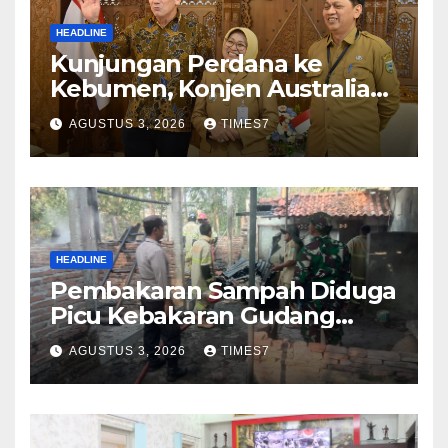
HEADLINE
Kunjungan Perdana ke
Kebumen, Konjen Australia
Jajaki Kerja Sama Pariwisata
AGUSTUS 3, 2026
TIMES7
hingga Pendidikan
HEADLINE
Pembakaran Sampah Diduga
Picu Kebakaran Gudang
Furniture di Kebumen
AGUSTUS 3, 2026
TIMES7