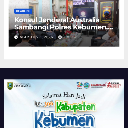
HEADLINE
Konsul Jenderal Australia
Sambangi Polres Kebumen,
Pererat Silaturahmi
AGUSTUS 3, 2026
TIMES7