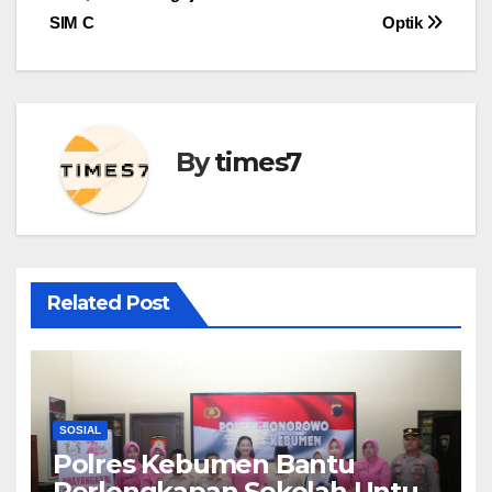
SIM C
Optik
By
times7
Related Post
SOSIAL
Polres Kebumen Bantu
Perlengkapan Sekolah Untuk