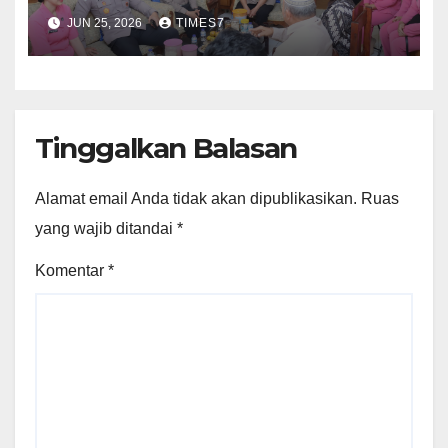
Personel Sakit, Wujud
JUN 25, 2026
TIMES7
Kepedulian di Hari
Bhayangkara ke-80
Tinggalkan Balasan
Alamat email Anda tidak akan dipublikasikan.
Ruas
yang wajib ditandai
*
Komentar
*