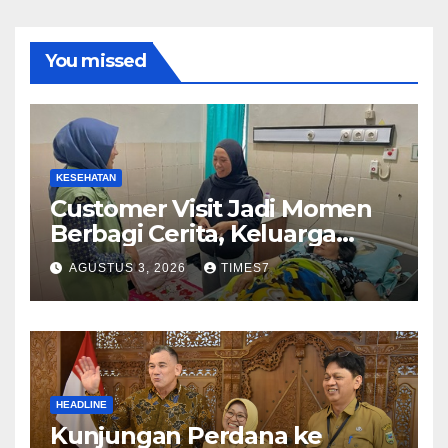
You missed
KESEHATAN
Customer Visit Jadi Momen
Berbagi Cerita, Keluarga
Nurhayati Rasakan Manfaat
AGUSTUS 3, 2026
TIMES7
NyataProgram JKN
HEADLINE
Kunjungan Perdana ke