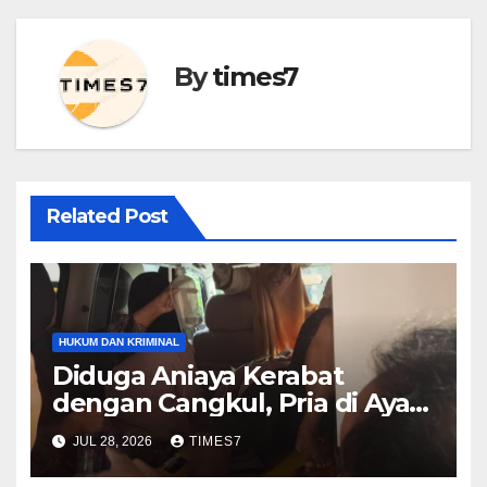
By
times7
Related Post
HUKUM DAN KRIMINAL
Diduga Aniaya Kerabat
dengan Cangkul, Pria di Ayah
Diamankan Polres Kebumen
JUL 28, 2026
TIMES7