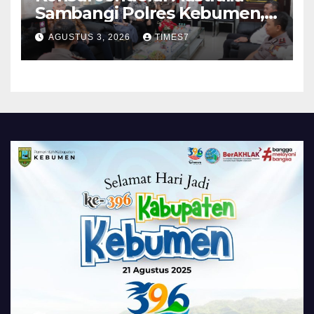
Sambangi Polres Kebumen,
Pererat Silaturahmi
AGUSTUS 3, 2026
TIMES7