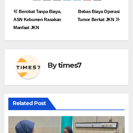
Navigasi
Berobat Tanpa Biaya,
Bebas Biaya Operasi
ASN Kebumen Rasakan
Tumor Berkat JKN
pos
Manfaat JKN
By
times7
Related Post