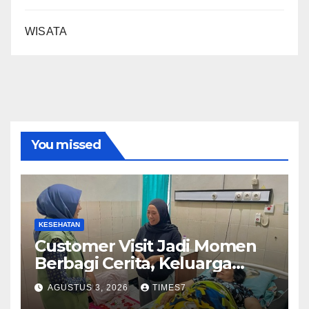
WISATA
You missed
KESEHATAN
Customer Visit Jadi Momen
Berbagi Cerita, Keluarga
Nurhayati Rasakan Manfaat
AGUSTUS 3, 2026
TIMES7
NyataProgram JKN