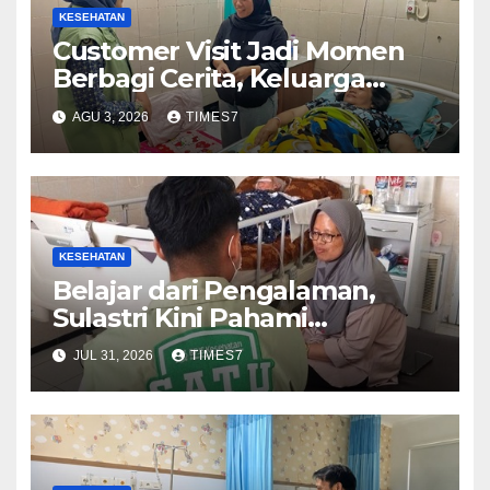
KESEHATAN
Customer Visit Jadi Momen
Berbagi Cerita, Keluarga
Nurhayati Rasakan Manfaat
AGU 3, 2026
TIMES7
NyataProgram JKN
KESEHATAN
Belajar dari Pengalaman,
Sulastri Kini Pahami
Pentingnya Menjaga
JUL 31, 2026
TIMES7
Kepesertaan JKNTetap Aktif