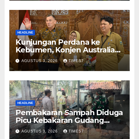
HEADLINE
Kunjungan Perdana ke
Kebumen, Konjen Australia
Jajaki Kerja Sama Pariwisata
AGUSTUS 3, 2026
TIMES7
hingga Pendidikan
HEADLINE
Pembakaran Sampah Diduga
Picu Kebakaran Gudang
Furniture di Kebumen
AGUSTUS 3, 2026
TIMES7