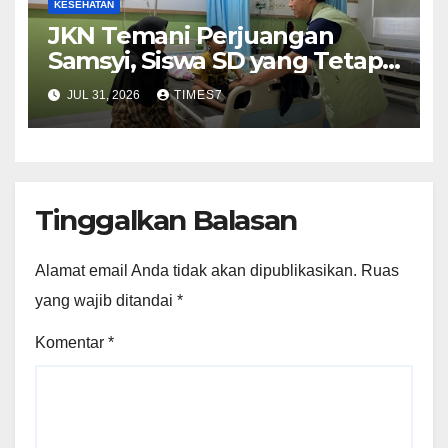
KESEHATAN
JKN Temani Perjuangan
Samsyi, Siswa SD yang Tetap
Semangat Raih Mimpi
JUL 31, 2026
TIMES7
Tinggalkan Balasan
Alamat email Anda tidak akan dipublikasikan.
Ruas
yang wajib ditandai
*
Komentar
*