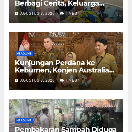
Berbagi Cerita, Keluarga
Nurhayati Rasakan Manfaat
AGUSTUS 3, 2026
TIMES7
NyataProgram JKN
HEADLINE
Kunjungan Perdana ke
Kebumen, Konjen Australia
Jajaki Kerja Sama Pariwisata
AGUSTUS 3, 2026
TIMES7
hingga Pendidikan
HEADLINE
Pembakaran Sampah Diduga