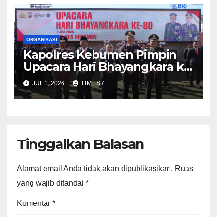
ORGANISASI
Kapolres Kebumen Pimpin
Upacara Hari Bhayangkara ke-
80, Tekankan Pengabdian
JUL 1, 2026
TIMES7
Polri untuk Masyarakat
Tinggalkan Balasan
Alamat email Anda tidak akan dipublikasikan.
Ruas
yang wajib ditandai
*
Komentar
*