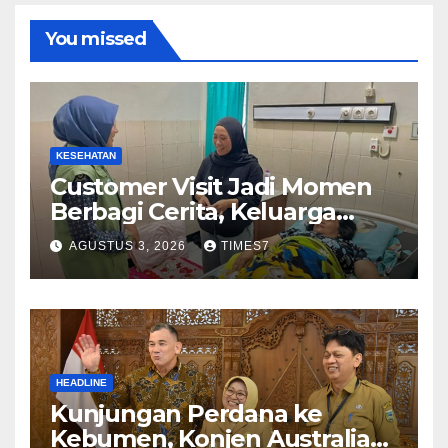
You missed
KESEHATAN
Customer Visit Jadi Momen
Berbagi Cerita, Keluarga
Nurhayati Rasakan Manfaat
AGUSTUS 3, 2026
TIMES7
NyataProgram JKN
HEADLINE
Kunjungan Perdana ke
Kebumen, Konjen Australia