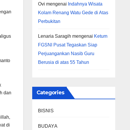
Ovi
mengenai
Indahnya Wisata
dengan
Kolam Renang Watu Gede di Atas
Perbukitan
ligus
Lenaria Saragih
mengenai
Ketum
FGSNI Pusat Tegaskan Siap
Perjuangankan Nasib Guru
manto
Berusia di atas 55 Tahun
k
Categories
ah dan
BISNIS
illah,
at di
BUDAYA