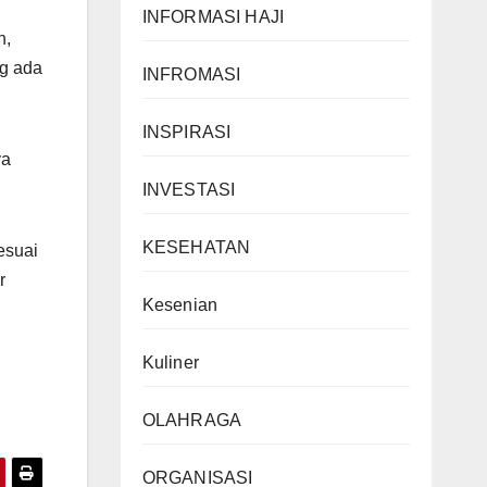
INFORMASI HAJI
h,
ng ada
INFROMASI
INSPIRASI
ya
INVESTASI
KESEHATAN
esuai
r
Kesenian
Kuliner
OLAHRAGA
ORGANISASI