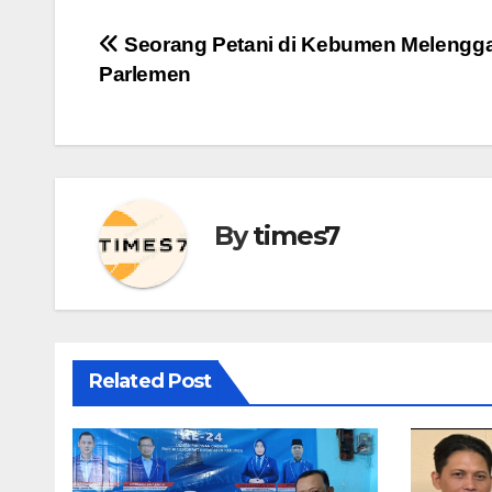
Navigasi
Seorang Petani di Kebumen Melengg
Parlemen
pos
By
times7
Related Post