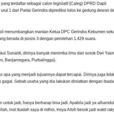
ang terdaftar sebagai calon legislatif (Caleg) DPRD Dapil
urut 1 dari Partai Gerindra diprediksi lolos ke gedung dewan 
rhasil menumbangkan mantan Ketua DPC Gerindra Kebumen seka
g berada di posisi 3 dengan perolehan 1.429 suara.
diakui Sunardi, dirinya banyak menimba ilmu dari sosok Dwi Yas
, Banjarnegara, Purbalingga).
as apa yang menjadi tujuannya dapat tercapai. Dirinya juga tida
ik gagal. Sebab usaha yang dia lakukan diniatkan dengan ibad
n untuk jadi, hanya berharap bisa jadi. Apabila jadi ya alhamdul
lah, niat ibadah saya di ridhoi, Insya Alloh besok jadi wakil raky