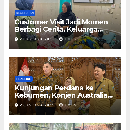
KESEHATAN
Customer Visit Jadi Momen
Berbagi Cerita, Keluarga
Nurhayati Rasakan Manfaat
AGUSTUS 3, 2026
TIMES7
NyataProgram JKN
HEADLINE
Kunjungan Perdana ke
Kebumen, Konjen Australia
Jajaki Kerja Sama Pariwisata
AGUSTUS 3, 2026
TIMES7
hingga Pendidikan