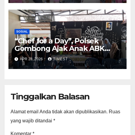
Bhayangkara ke-80
SOSIAL
“Chef for a Day”, Polsek
Gombong Ajak Anak ABK
Masak dan Makan Bersama
APR 28, 2026
TIMES7
Tinggalkan Balasan
Alamat email Anda tidak akan dipublikasikan.
Ruas
yang wajib ditandai
*
Komentar
*