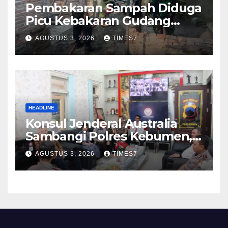
Pembakaran Sampah Diduga
Picu Kebakaran Gudang
Furniture di Kebumen
AGUSTUS 3, 2026
TIMES7
HEADLINE
Konsul Jenderal Australia
Sambangi Polres Kebumen,
Pererat Silaturahmi
AGUSTUS 3, 2026
TIMES7