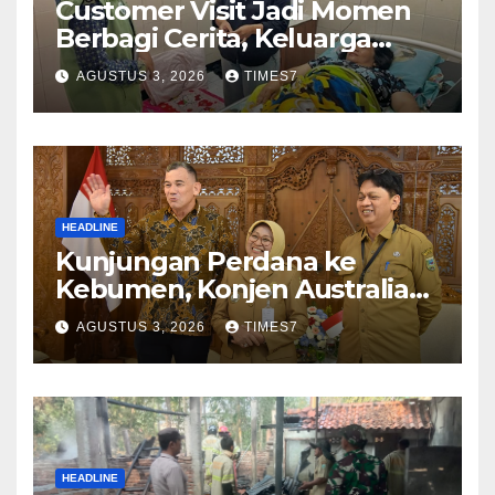
Customer Visit Jadi Momen
Berbagi Cerita, Keluarga
Nurhayati Rasakan Manfaat
AGUSTUS 3, 2026
TIMES7
NyataProgram JKN
HEADLINE
Kunjungan Perdana ke
Kebumen, Konjen Australia
Jajaki Kerja Sama Pariwisata
AGUSTUS 3, 2026
TIMES7
hingga Pendidikan
HEADLINE