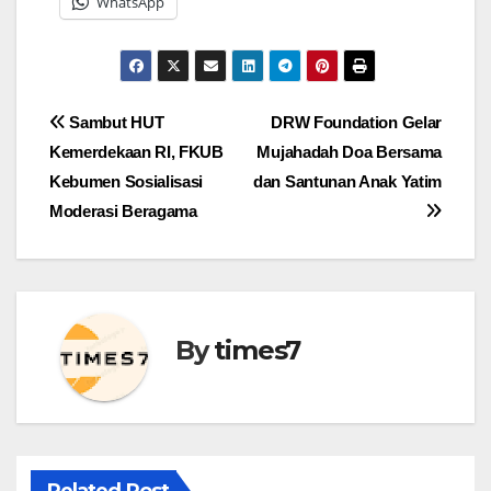
WhatsApp
Navigasi
Sambut HUT
DRW Foundation Gelar
Kemerdekaan RI, FKUB
Mujahadah Doa Bersama
pos
Kebumen Sosialisasi
dan Santunan Anak Yatim
Moderasi Beragama
By
times7
Related Post