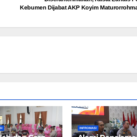
Kebumen Dijabat AKP Koyim Maturorroh
SI
INFROMASI