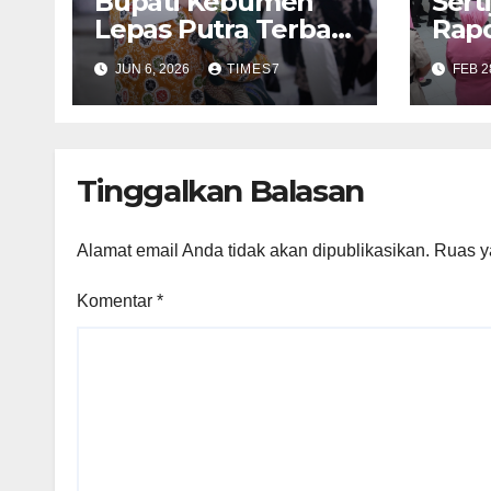
Bupati Kebumen
Sert
Lepas Putra Terbaik
Rapo
Daerah ke
Keb
JUN 6, 2026
TIMES7
FEB 2
Kementerian
Emp
ATR/BPN
Tinggalkan Balasan
Alamat email Anda tidak akan dipublikasikan.
Ruas y
Komentar
*