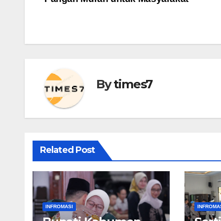
pos
By
times7
Related Post
INFROMASI
INFROMA