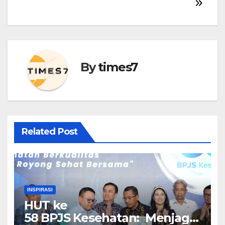
By
times7
Related Post
INSPIRASI
HUT ke
58 BPJS Kesehatan: Menjaga