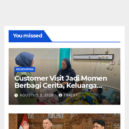
You missed
KESEHATAN
Customer Visit Jadi Momen
Berbagi Cerita, Keluarga
Nurhayati Rasakan Manfaat
AGUSTUS 3, 2026
TIMES7
NyataProgram JKN