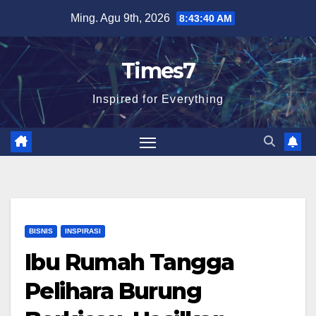
Skip
Ming. Agu 9th, 2026
8:43:41 AM
to
content
Times7
Inspired for Everything
BISNIS
INSPIRASI
Ibu Rumah Tangga
Pelihara Burung