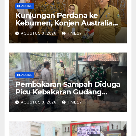
HEADLINE
Kunjungan Perdana ke
Kebumen, Konjen Australia
Jajaki Kerja Sama Pariwisata
AGUSTUS 3, 2026
TIMES7
hingga Pendidikan
HEADLINE
Pembakaran Sampah Diduga
Picu Kebakaran Gudang
Furniture di Kebumen
AGUSTUS 3, 2026
TIMES7