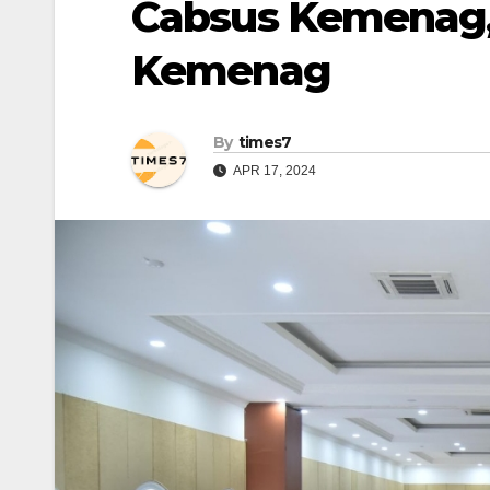
Cabsus Kemenag, 
Kemenag
By
times7
APR 17, 2024