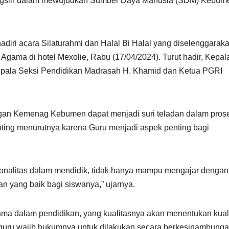
angsih dalam mewujudkan Sumber Daya Manusia (SDM) Kebum
adiri acara Silaturahmi dan Halal Bi Halal yang diselenggarak
ama di hotel Mexolie, Rabu (17/04/2024). Turut hadir, Kepal
ala Seksi Pendidikan Madrasah H. Khamid dan Ketua PGRI
kungan Kemenag Kebumen dapat menjadi suri teladan dalam pros
enting menurutnya karena Guru menjadi aspek penting bagi
sionalitas dalam mendidik, tidak hanya mampu mengajar dengan 
an yang baik bagi siswanya,” ujarnya.
utama dalam pendidikan, yang kualitasnya akan menentukan kual
 guru wajib hukumnya untuk dilakukan secara berkesinambunga