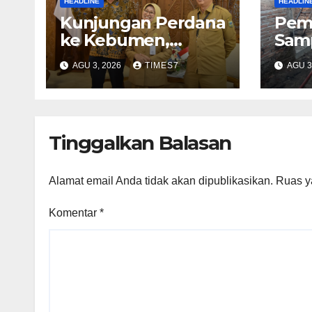
HEADLINE
HEADLIN
Kunjungan Perdana
Pem
ke Kebumen,
Sam
Konjen Australia
Picu
AGU 3, 2026
TIMES7
AGU 3
Jajaki Kerja Sama
Guda
Pariwisata hingga
di 
Pendidikan
Tinggalkan Balasan
Alamat email Anda tidak akan dipublikasikan.
Ruas y
Komentar
*