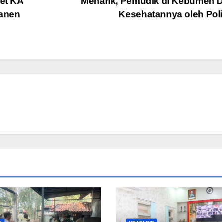
et KA
Menarik, Pemudik di Kebumen 
manen
Kesehatannya oleh Pol