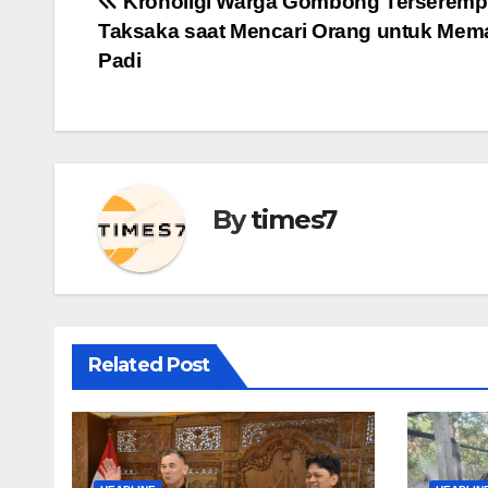
Navigasi
Kronoligi Warga Gombong Terseremp
Taksaka saat Mencari Orang untuk Me
pos
Padi
By
times7
Related Post