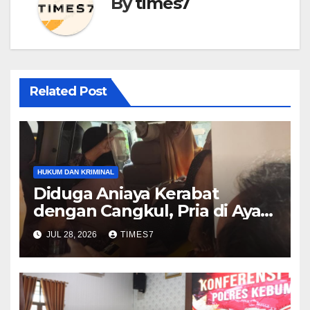
By
times7
Related Post
HUKUM DAN KRIMINAL
Diduga Aniaya Kerabat
dengan Cangkul, Pria di Ayah
Diamankan Polres Kebumen
JUL 28, 2026
TIMES7