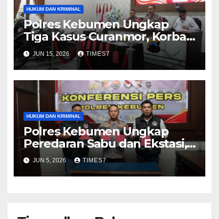
HUKUM DAN KRIMINAL
Polres Kebumen Ungkap
Tiga Kasus Curanmor, Korban
Kembali Tersenyum Setelah
JUN 15, 2026
TIMES7
Motor Ditemukan
HUKUM DAN KRIMINAL
Polres Kebumen Ungkap
Peredaran Sabu dan Ekstasi,
Dua Tersangka Terancam 20
JUN 5, 2026
TIMES7
Tahun Penjara