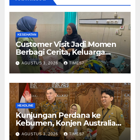
KESEHATAN
Customer Visit Jadi Momen
Berbagi Cerita, Keluarga
Nurhayati Rasakan Manfaat
AGUSTUS 3, 2026
TIMES7
NyataProgram JKN
HEADLINE
Kunjungan Perdana ke
Kebumen, Konjen Australia
Jajaki Kerja Sama Pariwisata
AGUSTUS 3, 2026
TIMES7
hingga Pendidikan