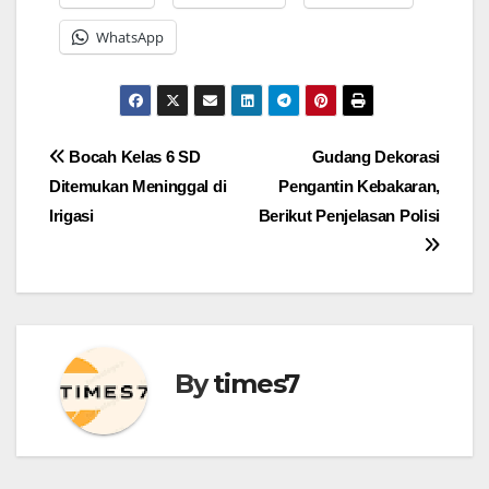
WhatsApp
Navigasi
Bocah Kelas 6 SD
Gudang Dekorasi
Ditemukan Meninggal di
Pengantin Kebakaran,
pos
Irigasi
Berikut Penjelasan Polisi
By
times7