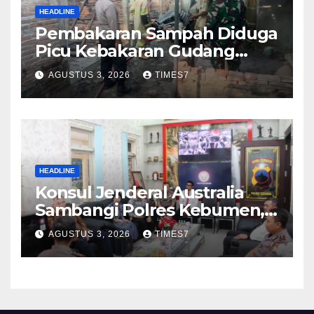
HEADLINE
Pembakaran Sampah Diduga
Picu Kebakaran Gudang
Furniture di Kebumen
AGUSTUS 3, 2026
TIMES7
HEADLINE
Konsul Jenderal Australia
Sambangi Polres Kebumen,
Pererat Silaturahmi
AGUSTUS 3, 2026
TIMES7