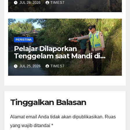
JUL 26, 2026
TIMES7
Masih Diselidiki
PERISTIWA
Pelajar Dilaporkan
Tenggelam saat Mandi di
Sungai Kedungbener
JUL 25, 2026
TIMES7
Kebumen
Tinggalkan Balasan
Alamat email Anda tidak akan dipublikasikan.
Ruas
yang wajib ditandai
*