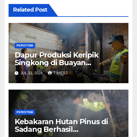
Related Post
PERISTIWA
Dapur Produksi Keripik
Singkong di Buayan
Kebakaran, Diduga Dipicu
JUL 31, 2026
TIMES7
Bara Api Sisa Tungku
PERISTIWA
Kebakaran Hutan Pinus di
Sadang Berhasil
Dipadamkan, Penyebab