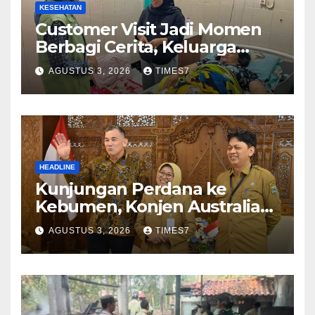
KESEHATAN
Customer Visit Jadi Momen
Berbagi Cerita, Keluarga
Nurhayati Rasakan Manfaat
AGUSTUS 3, 2026
TIMES7
NyataProgram JKN
HEADLINE
Kunjungan Perdana ke
Kebumen, Konjen Australia
Jajaki Kerja Sama Pariwisata
AGUSTUS 3, 2026
TIMES7
hingga Pendidikan