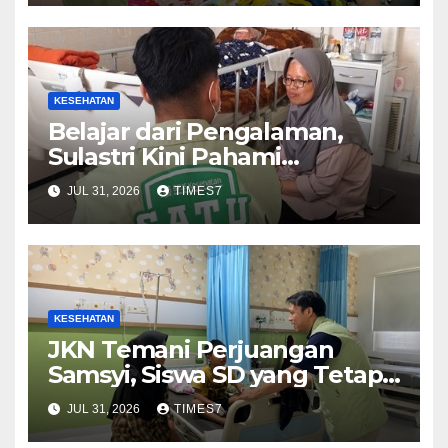
KESEHATAN
Belajar dari Pengalaman,
Sulastri Kini Pahami
Pentingnya Menjaga
JUL 31, 2026
TIMES7
Kepesertaan JKNTetap Aktif
KESEHATAN
JKN Temani Perjuangan
Samsyi, Siswa SD yang Tetap
Semangat Raih Mimpi
JUL 31, 2026
TIMES7