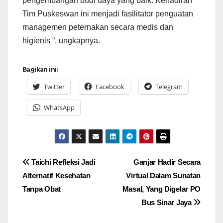
pengembangan budi daya yang baik. Kehadiran
Tim Puskeswan ini menjadi fasilitator penguatan
managemen peternakan secara medis dan
higienis “, ungkapnya.
Bagikan ini:
Twitter
Facebook
Telegram
WhatsApp
Navigasi
Taichi Refleksi Jadi
Ganjar Hadir Secara
Alternatif Kesehatan
Virtual Dalam Sunatan
pos
Tanpa Obat
Masal, Yang Digelar PO
Bus Sinar Jaya