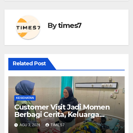
By
times7
Related Post
KESEHATAN
Customer Visit Jadi Momen
Berbagi Cerita, Keluarga
Nurhayati Rasakan Manfaat
AGU 3, 2026
TIMES7
NyataProgram JKN