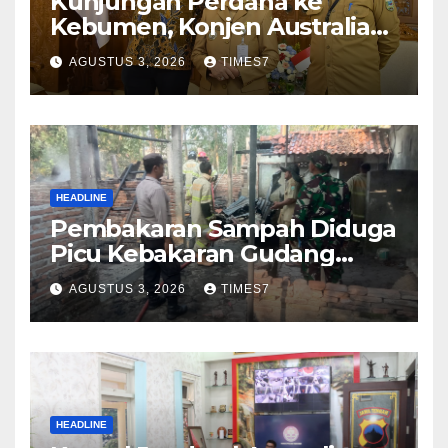
Kunjungan Perdana ke
Kebumen, Konjen Australia
Jajaki Kerja Sama Pariwisata
AGUSTUS 3, 2026
TIMES7
hingga Pendidikan
HEADLINE
Pembakaran Sampah Diduga
Picu Kebakaran Gudang
Furniture di Kebumen
AGUSTUS 3, 2026
TIMES7
HEADLINE