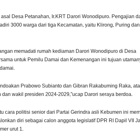
 asal Desa Petanahan, Ir.KRT Darori Wonodipuro. Pengajian d
diri 3000 warga dari tiga Kecamatan, yaitu Klirong, Puring dan
datangan memadati rumah kediaman Darori Wonodipuro di Desa
rsama untuk Pemilu Damai dan Kemenangan ini tujuan utaman
 damai.
mendoakan Prabowo Subianto dan Gibran Rakabuming Raka, at
n dan wakil presiden 2024-2029,”ucap Darori seraya berdoa.
 cara politisi senior dari Partai Gerindra asli Kebumen ini m
onkan diri sebagai calon anggota legislatif DPR RI Dapil VII 
er urut 1.