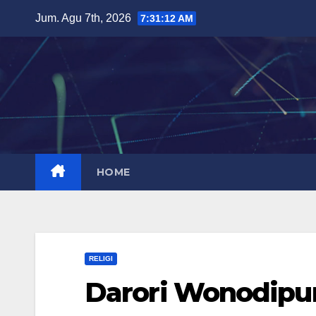
Skip
Jum. Agu 7th, 2026
7:31:14 AM
to
content
HOME
RELIGI
Darori Wonodipur