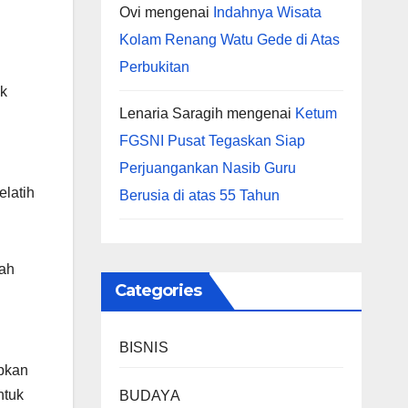
Ovi
mengenai
Indahnya Wisata
Kolam Renang Watu Gede di Atas
Perbukitan
k
Lenaria Saragih
mengenai
Ketum
FGSNI Pusat Tegaskan Siap
Perjuangankan Nasib Guru
elatih
Berusia di atas 55 Tahun
lah
Categories
BISNIS
apkan
ntuk
BUDAYA