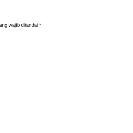
bali Tahun
an
ang wajib ditandai
*