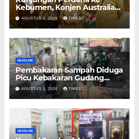
Kebumen, Konjen Australia
Jajaki Kerja Sama Pariwisata
AGUSTUS 3, 2026
TIMES7
hingga Pendidikan
HEADLINE
Pembakaran Sampah Diduga
Picu Kebakaran Gudang
Furniture di Kebumen
AGUSTUS 3, 2026
TIMES7
HEADLINE