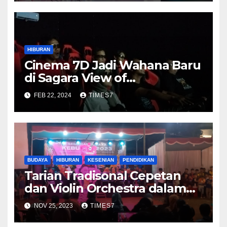
HIBURAN
Cinema 7D Jadi Wahana Baru
di Sagara View of
Karangbolong
FEB 22, 2024
TIMES7
BUDAYA
HIBURAN
KESENIAN
PENDIDIKAN
Tarian Tradisonal Cepetan
dan Violin Orchestra dalam
Gelaran Semarak Budaya
NOV 25, 2023
TIMES7
Kebumen 2023 Berlangsung
Meriah