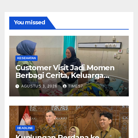
You missed
KESEHATAN
Customer Visit Jadi Momen
Berbagi Cerita, Keluarga
Nurhayati Rasakan Manfaat
AGUSTUS 3, 2026
TIMES7
NyataProgram JKN
HEADLINE
Kunjungan Perdana ke