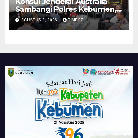
Konsul Jenderal Australia
Sambangi Polres Kebumen,
Pererat Silaturahmi
AGUSTUS 3, 2026
TIMES7