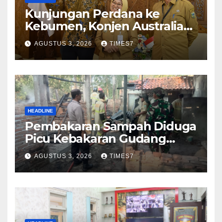
Kunjungan Perdana ke
Kebumen, Konjen Australia
Jajaki Kerja Sama Pariwisata
AGUSTUS 3, 2026
TIMES7
hingga Pendidikan
HEADLINE
Pembakaran Sampah Diduga
Picu Kebakaran Gudang
Furniture di Kebumen
AGUSTUS 3, 2026
TIMES7