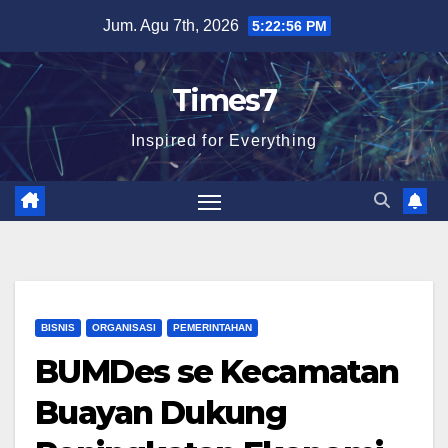
Skip
Jum. Agu 7th, 2026
5:22:58 PM
to
content
Times7
Inspired for Everything
BISNIS
ORGANISASI
PEMERINTAHAN
BUMDes se Kecamatan
Buayan Dukung