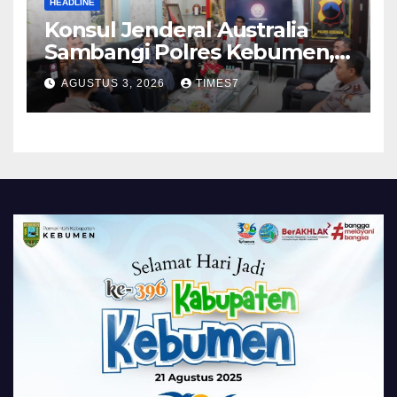
HEADLINE
Konsul Jenderal Australia
Sambangi Polres Kebumen,
Pererat Silaturahmi
AGUSTUS 3, 2026
TIMES7