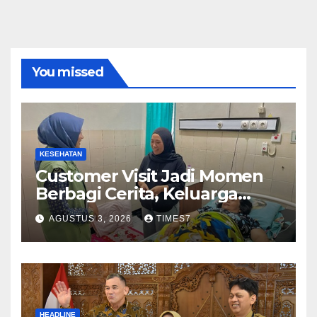
You missed
KESEHATAN
Customer Visit Jadi Momen
Berbagi Cerita, Keluarga
Nurhayati Rasakan Manfaat
AGUSTUS 3, 2026
TIMES7
NyataProgram JKN
HEADLINE